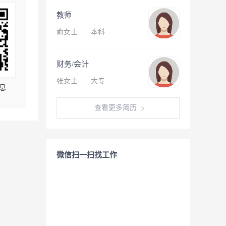
教师
俞女士
·
本科
财务/会计
张女士
·
大专
息
查看更多简历
微信扫一扫找工作