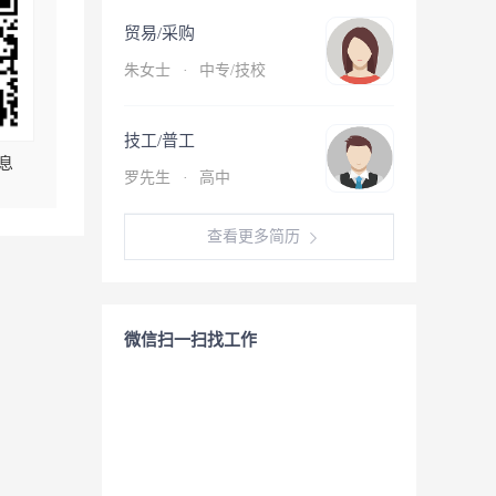
贸易/采购
朱女士
·
中专/技校
技工/普工
息
罗先生
·
高中
查看更多简历
微信扫一扫找工作