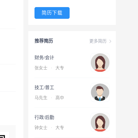
简历下载
推荐简历
更多简历
财务/会计
张女士
·
大专
技工/普工
马先生
·
高中
行政/后勤
钟女士
·
大专